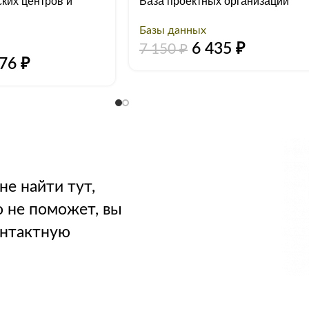
ких центров и
База проектных организаций
Базы данных
6 435
₽
7 150
₽
476
₽
не найти тут,
о не поможет, вы
онтактную