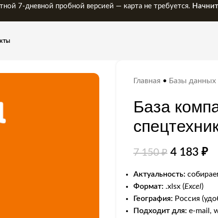
тной 7-дневной пробной версией — карта не требуется.
Начнит
кты
Главная
•
Базы данных
База комп
спецтехни
4 183
₽
7 150
₽
Актуальность:
собираем
Формат:
.xlsx (
Excel
)
География:
Россия (удо
Подходит для:
e-mail, 