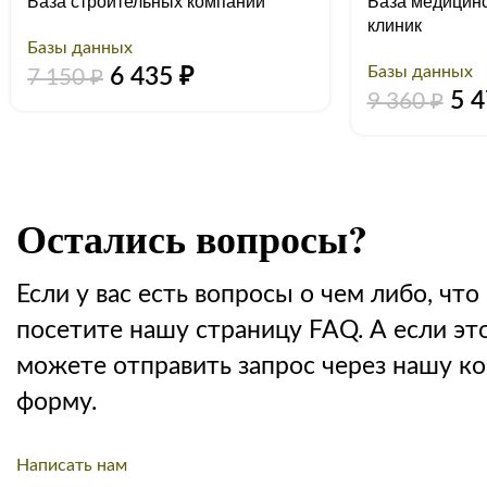
База строительных компаний
База медицинс
клиник
Базы данных
Базы данных
6 435
₽
7 150
₽
5 
9 360
₽
Остались вопросы?
Если у вас есть вопросы о чем либо, что 
посетите нашу страницу FAQ. А если эт
можете отправить запрос через нашу к
форму.
Написать нам