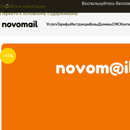
Воспользуйтесь беспла
Перейти к навигации
Перейти к основному содержимому
Услуги
Тарифы
Инструкция
Базы
Домены
СМС
Конта
-41%