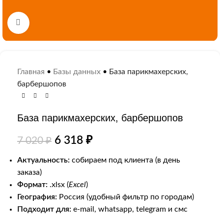
Нажмите, чтобы увеличить
Главная
•
Базы данных
•
База парикмахерских,
барбершопов
База парикмахерских, барбершопов
6 318
₽
7 020
₽
Актуальность:
собираем под клиента (в день
заказа)
Формат:
.xlsx (
Excel
)
География:
Россия (удобный фильтр по городам)
Подходит для:
e-mail, whatsapp, telegram и смс