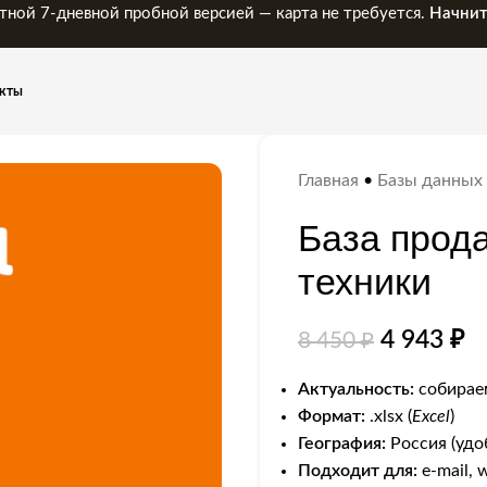
тной 7-дневной пробной версией — карта не требуется.
Начнит
кты
Главная
•
Базы данных
База прода
техники
4 943
₽
8 450
₽
Актуальность:
собираем
Формат:
.xlsx (
Excel
)
География:
Россия (удо
Подходит для:
e-mail, 