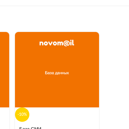
-10%
-42%