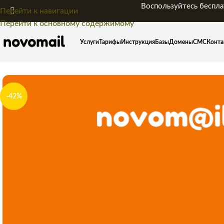
Воспользуйтесь беспла
Перейти к навигации
Перейти к основному содержимому
Услуги
Тарифы
Инструкция
Базы
Домены
СМС
Конта
-42%