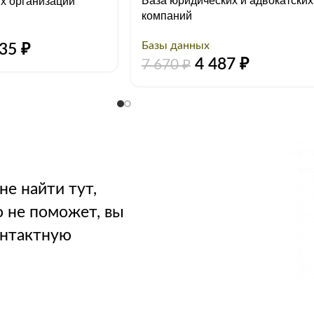
База юридических и адвокатских
х организаций
компаний
Базы данных
435
₽
4 487
₽
7 670
₽
не найти тут,
о не поможет, вы
онтактную