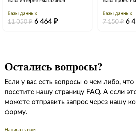
База интернет-магазинов
База проектны
Базы данных
Базы данных
6 464
₽
6 
11 050
₽
7 150
₽
Остались вопросы?
Если у вас есть вопросы о чем либо, что 
посетите нашу страницу FAQ. А если эт
можете отправить запрос через нашу к
форму.
Написать нам