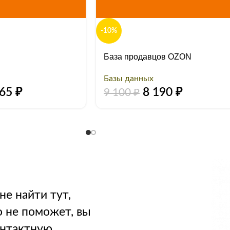
-10%
База продавцов OZON
Базы данных
265
₽
8 190
₽
9 100
₽
не найти тут,
о не поможет, вы
онтактную