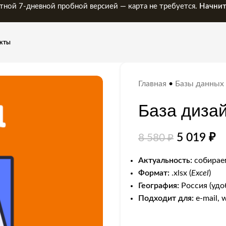
тной 7-дневной пробной версией — карта не требуется.
Начнит
кты
Главная
•
Базы данных
База диза
5 019
₽
8 580
₽
Актуальность:
собираем
Формат:
.xlsx (
Excel
)
География:
Россия (удо
Подходит для:
e-mail, 