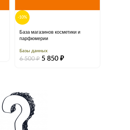
-10%
-10%
База магазинов косметики и
База маг
парфюмерии
Базы да
Базы данных
7 150
5 850
₽
6 500
₽