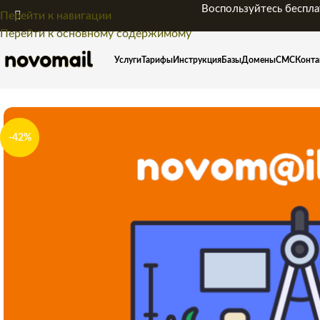
Воспользуйтесь беспла
Перейти к навигации
Перейти к основному содержимому
Услуги
Тарифы
Инструкция
Базы
Домены
СМС
Конта
-42%