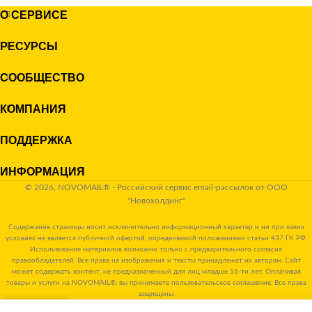
О СЕРВИСЕ
РЕСУРСЫ
СООБЩЕСТВО
КОМПАНИЯ
ПОДДЕРЖКА
ИНФОРМАЦИЯ
© 2026, NOVOMAIL® - Российский сервис email-рассылок от ООО
"Новохолдинг"
Содержание страницы носит исключительно информационный характер и ни при каких
условиях не является публичной офертой, определяемой положениями статьи 437 ГК РФ.
Использование материалов возможно только с предварительного согласия
правообладателей. Все права на изображения и тексты принадлежат их авторам. Сайт
может содержать контент, не предназначенный для лиц младше 16-ти лет. Оплачивая
товары и услуги на NOVOMAIL®, вы принимаете пользовательское соглашение. Все права
защищены.