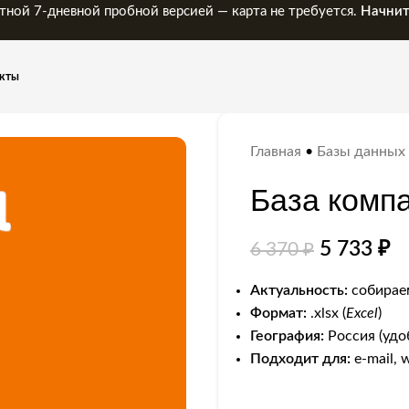
тной 7-дневной пробной версией — карта не требуется.
Начнит
кты
Главная
•
Базы данных
База компа
5 733
₽
6 370
₽
Актуальность:
собираем
Формат:
.xlsx (
Excel
)
География:
Россия (удо
Подходит для:
e-mail, 