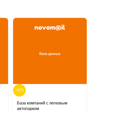
База обр
-42%
учрежде
База компаний с легковым
Базы да
автопарком