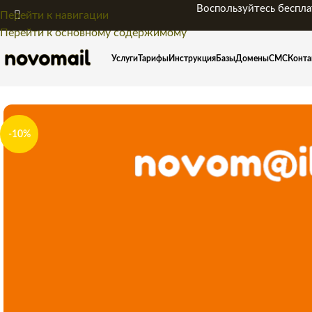
Воспользуйтесь беспла
Перейти к навигации
Перейти к основному содержимому
Услуги
Тарифы
Инструкция
Базы
Домены
СМС
Конта
-10%