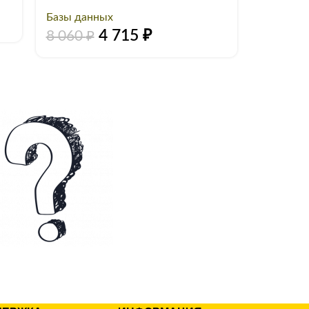
7 500
Базы данных
4 715
₽
8 060
₽