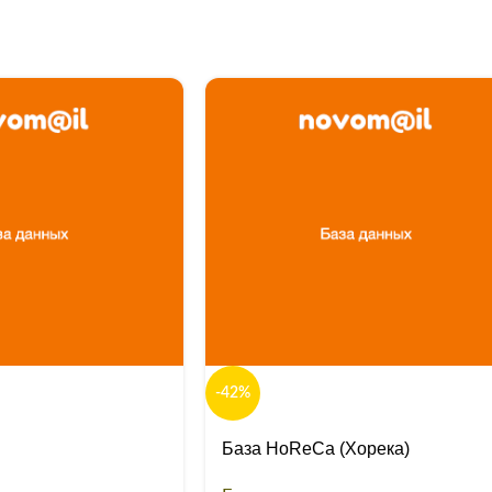
-42%
База HoReCa (Хорека)