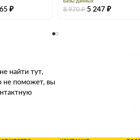
Базы данных
265
₽
5 247
₽
8 970
₽
не найти тут,
о не поможет, вы
онтактную