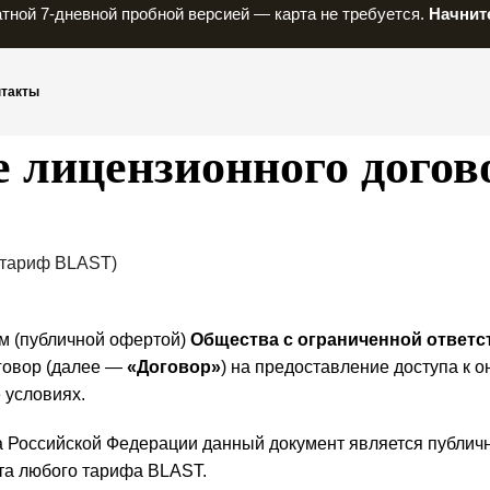
тной 7-дневной пробной версией — карта не требуется.
Начните
нтакты
 лицензионного догов
(тариф BLAST)
м (публичной офертой)
Общества с ограниченной ответ
оговор (далее —
«Договор»
) на предоставление доступа к 
 условиях.
са Российской Федерации данный документ является публич
та любого тарифа BLAST.