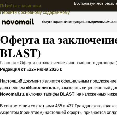
Воспользуйтесь беспла
Перейти к навигации
Перейти к основному содержимому
Услуги
Тарифы
Инструкция
Базы
Домены
СМС
Ко
Оферта на заключение
BLAST)
Главная
•
Оферта на заключение лицензионного договора 
Редакция от «22» июня 2026 г.
Настоящий документ является официальным предложение
дальнейшем
«Исполнитель»
, заключить лицензионный д
Novomail.ru
, включая тарифы
BLAST
, на изложенных ниже
В соответствии со статьями 435 и 437 Гражданского кодек
Акцептом (принятием) настоящей оферты признаётся опла