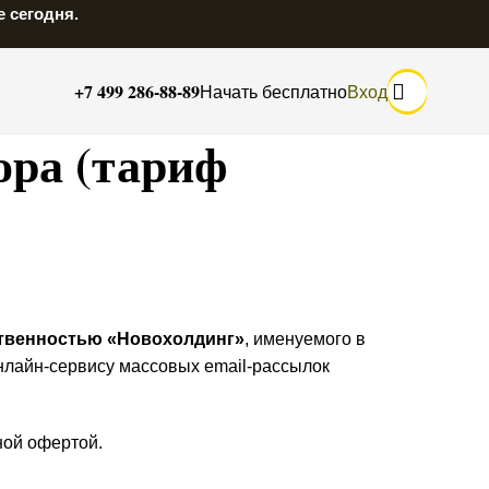
 сегодня.
+7 499 286-88-89
Начать бесплатно
Вход
ора (тариф
ственностью «Новохолдинг»
, именуемого в
онлайн-сервису массовых email-рассылок
ной офертой.