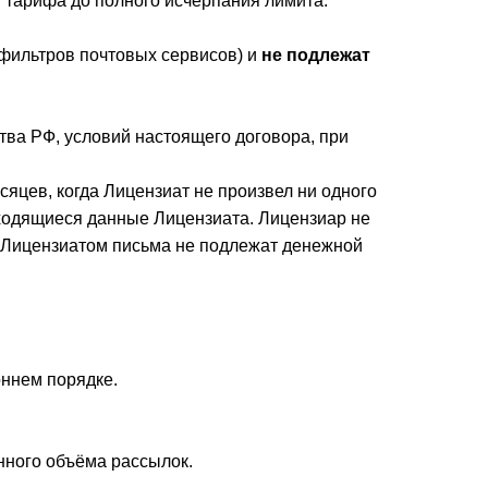
я тарифа до полного исчерпания лимита.
, фильтров почтовых сервисов) и
не подлежат
тва РФ, условий настоящего договора, при
сяцев, когда Лицензиат не произвел ни одного
аходящиеся данные Лицензиата. Лицензиар не
е Лицензиатом письма не подлежат денежной
ннем порядке.
нного объёма рассылок.