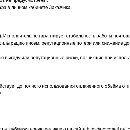
ов не предусмотрены.
ифа в личном кабинете Заказчика.
)
. Исполнитель не гарантирует стабильность работы почтов
и, фильтрацию писем, репутационные потери или снижение 
ую выгоду или репутационные риски, возникшие при исполь
ействует до полного использования оплаченного объёма отп
м.
 публикуя новую редакцию на сайте https://novomail.ru/lice