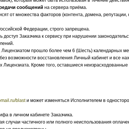
равок), который может быть использован в течение действи
ередачи сообщений
на сервера приёма.
висят от множества факторов (контента, домена, репутации
Российской Федерации, строго запрещена.
ь доступ Заказчика к сервису при нарушении законодательс
лений.
та Лицензиатом прошло более чем 6 (Шесть) календарных ме
ь без возможности восстановления Личный кабинет и все н
ых Лицензиата. Кроме того, оставшиеся неизрасходованны
omail.ru/blast
и может изменяться Исполнителем в односторо
ифа в личном кабинете Заказчика.
чая случаи частичного или полного неиспользования оплаче