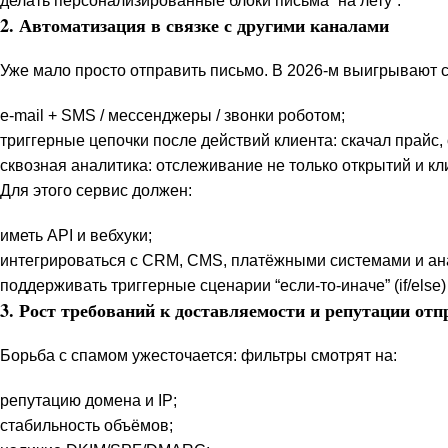
делать персонализированные блоки письма “на лету”.
2. Автоматизация в связке с другими каналами
Уже мало просто отправить письмо. В 2026-м выигрывают с
e-mail + SMS / мессенджеры / звонки роботом;
триггерные цепочки после действий клиента: скачал прайс, 
сквозная аналитика: отслеживание не только открытий и кли
Для этого сервис должен:
иметь API и вебхуки;
интегрироваться с CRM, CMS, платёжными системами и ан
поддерживать триггерные сценарии “если-то-иначе” (if/else
3. Рост требований к доставляемости и репутации от
Борьба с спамом ужесточается: фильтры смотрят на:
репутацию домена и IP;
стабильность объёмов;