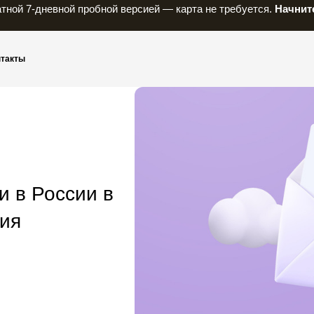
тной 7-дневной пробной версией — карта не требуется.
Начните
нтакты
и в России в
вия