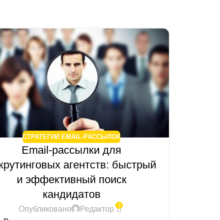
21
АВГ
СТРАТЕГИИ EMAIL-РАССЫЛОК
Email-рассылки для
крутинговых агентств: быстрый
Em
и эффективный поиск
эфф
кандидатов
0
Опубликовано
Редактор