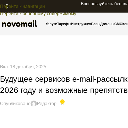
Воспользуйтесь беспла
Перейти к навигации
Перейти к основному содержимому
Услуги
Тарифы
Инструкция
Базы
Домены
СМС
Ко
Вкл. 18 декабря, 2025
Будущее сервисов e-mail-рассылк
2026 году и возможные препятст
0
Опубликовано
Редактор