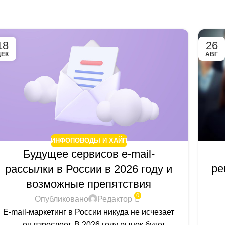
18
26
ДЕК
АВГ
ИНФОПОВОДЫ И ХАЙП
Будущее сервисов e-mail-
ре
рассылки в России в 2026 году и
возможные препятствия
0
Опубликовано
Редактор
E-mail-маркетинг в России никуда не исчезает
— он взрослеет. В 2026 году рынок будет