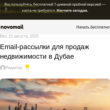
Воспользуйтесь бесплатной 7-дневной пробной версией —
Перейти к навигации
карта не требуется.
Начните сегодня.
Перейти к основному содержимому
Начать бесплатно
Вкл. 21 августа, 2025
Email-рассылки для продаж
недвижимости в Дубае
0
Редактор