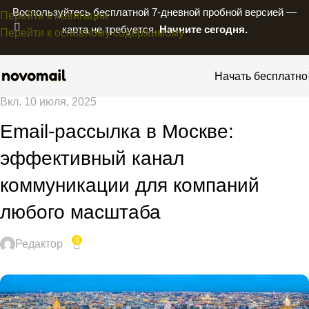
Воспользуйтесь бесплатной 7-дневной пробной версией —
Перейти к навигации
карта не требуется.
Начните сегодня.
Перейти к основному содержимому
Начать бесплатно
Вкл. 10 июля, 2025
Email-рассылка в Москве:
эффективный канал
коммуникации для компаний
любого масштаба
0
Редактор