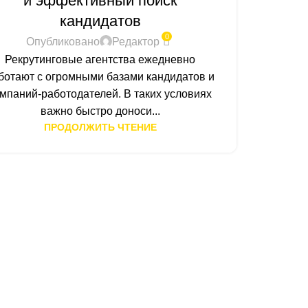
и эффективный поиск
эфф
кандидатов
0
Опубликовано
Редактор
Рекрутинговые агентства ежедневно
Совр
ботают с огромными базами кандидатов и
р
мпаний-работодателей. В таких условиях
откры
важно быстро доноси...
ПРОДОЛЖИТЬ ЧТЕНИЕ