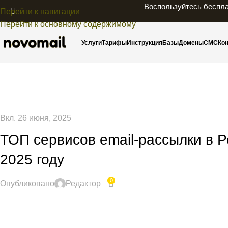
Воспользуйтесь беспла
Перейти к навигации
Перейти к основному содержимому
Услуги
Тарифы
Инструкция
Базы
Домены
СМС
Ко
Вкл. 26 июня, 2025
ТОП сервисов email-рассылки в Р
2025 году
0
Опубликовано
Редактор