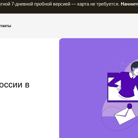
тной 7-дневной пробной версией — карта не требуется.
Начните
нтакты
оссии в