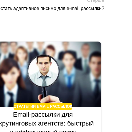
Старше
рстать адаптивное письмо для e-mail рассылки?
21
АВГ
СТРАТЕГИИ EMAIL-РАССЫЛОК
Email-рассылки для
крутинговых агентств: быстрый
Em